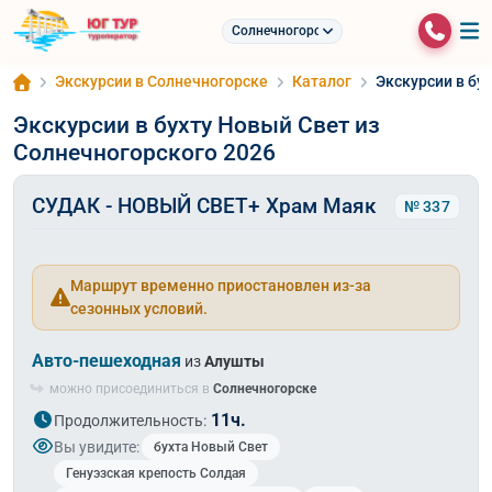
Солнечногорское
Экскурсии в Солнечногорске
Каталог
Экскурсии в бу
Экскурсии в бухту Новый Свет из
Солнечногорского 2026
СУДАК - НОВЫЙ СВЕТ+ Храм Маяк
№ 337
Маршрут временно приостановлен из-за
сезонных условий.
Авто-пешеходная
из
Алушты
можно присоединиться в
Солнечногорске
11ч.
Продолжительность:
Вы увидите:
бухта Новый Свет
Генуэзская крепость Солдая