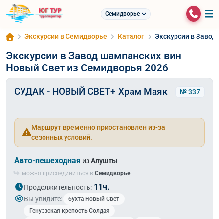
Семидворье
Экскурсии в Семидворье
Каталог
Экскурсии в Завод
Экскурсии в Завод шампанских вин
Новый Свет из Семидворья 2026
СУДАК - НОВЫЙ СВЕТ+ Храм Маяк
№ 337
Маршрут временно приостановлен из-за
сезонных условий.
Авто-пешеходная
из
Алушты
можно присоединиться в
Семидворье
11ч.
Продолжительность:
Вы увидите:
бухта Новый Свет
Генуэзская крепость Солдая