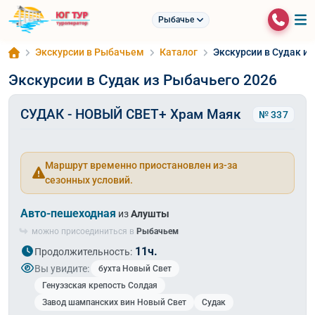
Рыбачье
Экскурсии в Рыбачьем
Каталог
Экскурсии в Судак и
Экскурсии в Судак из Рыбачьего 2026
СУДАК - НОВЫЙ СВЕТ+ Храм Маяк
№ 337
Маршрут временно приостановлен из-за
сезонных условий.
Авто-пешеходная
из
Алушты
можно присоединиться в
Рыбачьем
11ч.
Продолжительность:
Вы увидите:
бухта Новый Свет
Генуэзская крепость Солдая
Завод шампанских вин Новый Свет
Судак