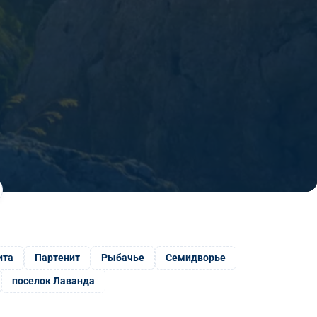
ита
Партенит
Рыбачье
Семидворье
поселок Лаванда