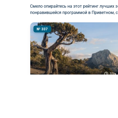
Смело опирайтесь на этот рейтинг лучших 
понравившейся программой в Приветном, ср
№ 337
11ч.
10.00 / 10
АВТО-ПЕШЕХОДНАЯ
СУДАК - НОВЫЙ СВЕТ+ Храм Маяк
Взрослый