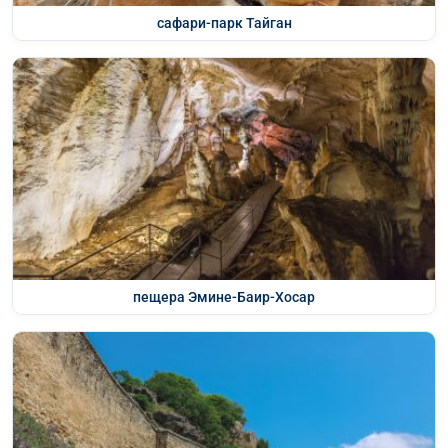
сафари-парк Тайган
пещера Эмине-Баир-Хосар