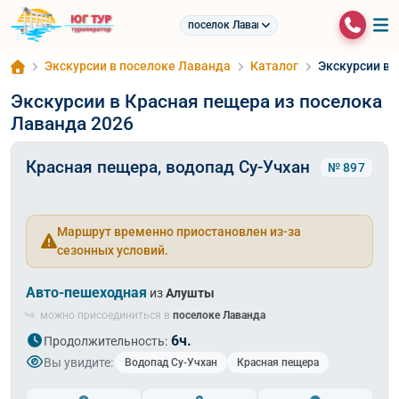
поселок Лаванда
Экскурсии в поселоке Лаванда
Каталог
Экскурсии в 
Экскурсии в Красная пещера из поселока
Лаванда 2026
Красная пещера, водопад Су-Учхан
№ 897
Маршрут временно приостановлен из-за
сезонных условий.
Авто-пешеходная
из
Алушты
можно присоединиться в
поселоке Лаванда
6ч.
Продолжительность:
Вы увидите:
Водопад Су-Учхан
Красная пещера