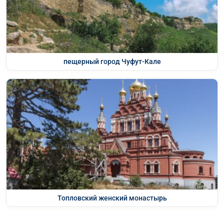
пещерный город Чуфут-Кале
Топловский женский монастырь