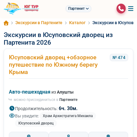
Партенит
Экскурсии в Партените
Каталог
Экскурсии в Юсуповс
Экскурсии в Юсуповский дворец из
Партенита 2026
Юсуповский дворец +обзорное
№ 474
путешествие по Южному берегу
Крыма
Авто-пешеходная
из
Алушты
можно присоединиться в
Партените
6ч. 30м.
Продолжительность:
Вы увидите:
Храм Архистратига Михаила
Юсуповский дворец