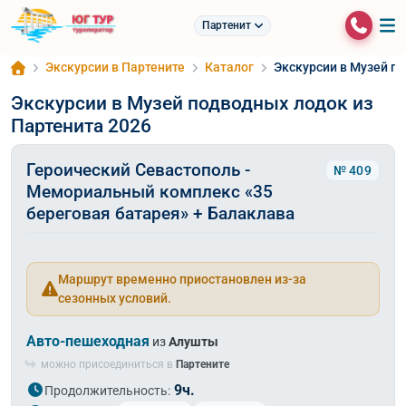
Партенит
Экскурсии в Партените
Каталог
Экскурсии в Музей п
Экскурсии в Музей подводных лодок из
Партенита 2026
Героический Севастополь -
№ 409
Мемориальный комплекс «35
береговая батарея» + Балаклава
Маршрут временно приостановлен из-за
сезонных условий.
Авто-пешеходная
из
Алушты
можно присоединиться в
Партените
9ч.
Продолжительность: