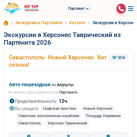
Партенит
Экскурсии в Партените
Каталог
Экскурсии в Херсонес
Экскурсии в Херсонес Таврический из
Партенита 2026
Севастополь- Новый Херсонес. Хит
№ 306
сезона!
Авто-пешеходная
из
Алушты
можно присоединиться в
Партените
12ч.
Продолжительность:
Вы увидите:
Графская пристань
Новый Херсонес
Памятник затопленным кораблям
Площадь Нахимова
Севастополь
Херсонес Таврический