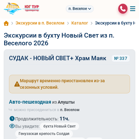
п. Веселое
Экскурсии в п. Веселом
Каталог
Экскурсии в бухту Но
Экскурсии в бухту Новый Свет из п.
Веселого 2026
СУДАК - НОВЫЙ СВЕТ+ Храм Маяк
№ 337
Маршрут временно приостановлен из-за
сезонных условий.
Авто-пешеходная
из
Алушты
можно присоединиться в
п. Веселом
11ч.
Продолжительность:
Вы увидите:
бухта Новый Свет
Генуэзская крепость Солдая