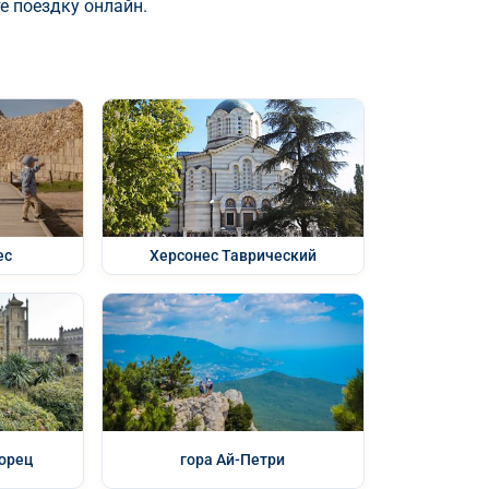
е поездку онлайн.
ес
Херсонес Таврический
орец
гора Ай-Петри