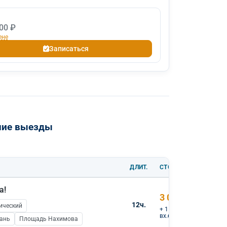
00 ₽
ене
Записаться
шие выезды
ДЛИТ.
СТОИМОСТЬ
а!
3 000 ₽
12ч.
ический
+ 1 000 ₽
вх.билеты
тань
Площадь Нахимова