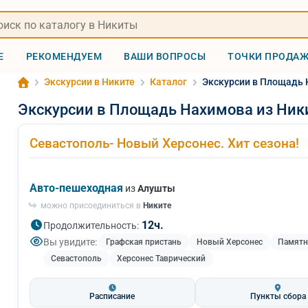
Е
РЕКОМЕНДУЕМ
ВАШИ ВОПРОСЫ
ТОЧКИ ПРОДА
Экскурсии в Никите
Каталог
Экскурсии в Площадь 
Экскурсии в Площадь Нахимова из Ник
Севастополь- Новый Херсонес. Хит сезона!
Авто-пешеходная
из
Алушты
можно присоединиться в
Никите
12ч.
Продолжительность:
Вы увидите:
Графская пристань
Новый Херсонес
Памятн
Севастополь
Херсонес Таврический
Расписание
Пункты сбора