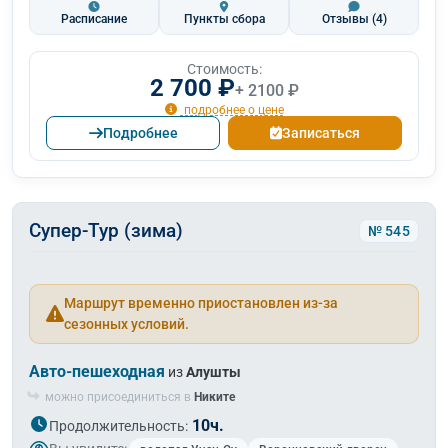
Расписание
Пункты сбора
Отзывы
(4)
Стоимость:
2 700 ₽
+ 2100 ₽
подробнее о цене
Подробнее
Записаться
Супер-Тур (зима)
№ 545
Маршрут временно приостановлен из-за
сезонных условий.
Авто-пешеходная
из
Алушты
можно присоединиться в
Никите
10ч.
Продолжительность: