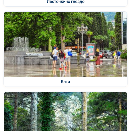
Ласточкино гнездо
Ялта