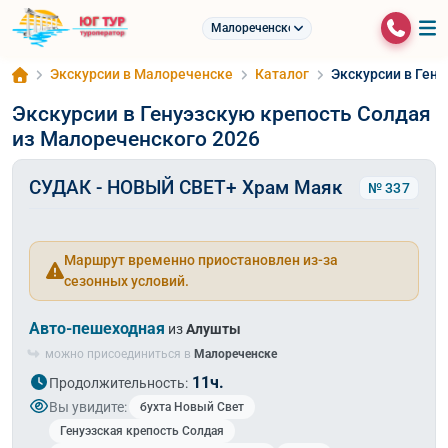
Малореченское
Экскурсии в Малореченске
Каталог
Экскурсии в Ген
Экскурсии в Генуэзскую крепость Солдая
из Малореченского 2026
СУДАК - НОВЫЙ СВЕТ+ Храм Маяк
№ 337
Маршрут временно приостановлен из-за
сезонных условий.
Авто-пешеходная
из
Алушты
можно присоединиться в
Малореченске
11ч.
Продолжительность:
Вы увидите:
бухта Новый Свет
Генуэзская крепость Солдая