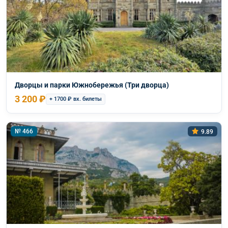
Дворцы и парки Южнобережья (Три дворца)
3 200 ₽
+ 1700 ₽ вх. билеты
№ 466
9.89