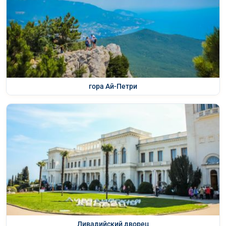
гора Ай-Петри
Ливадийский дворец