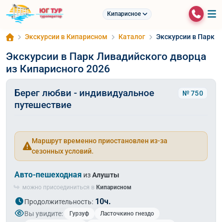
Кипарисное
Экскурсии в Кипарисном
Каталог
Экскурсии в Парк Л
Экскурсии в Парк Ливадийского дворца
из Кипарисного 2026
Берег любви - индивидуальное
№ 750
путешествие
Маршрут временно приостановлен из-за
сезонных условий.
Авто-пешеходная
из
Алушты
можно присоединиться в
Кипарисном
10ч.
Продолжительность:
Вы увидите:
Гурзуф
Ласточкино гнездо