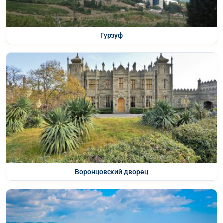
Гурзуф
Воронцовский дворец