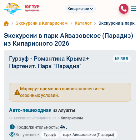
Кипарисное
Экскурсии в Кипарисном
Каталог
Экскурсии в парк А
Экскурсии в парк Айвазовское (Парадиз)
из Кипарисного 2026
Гурзуф - Романтика Крыма+
№ 585
Партенит. Парк "Парадиз"
Маршрут временно приостановлен из-за
сезонных условий.
Авто-пешеходная
из
Алушты
можно присоединиться в
Кипарисном
4ч.
Продолжительность:
Вы увидите:
Гурзуф
парк Айвазовское (Парадиз)