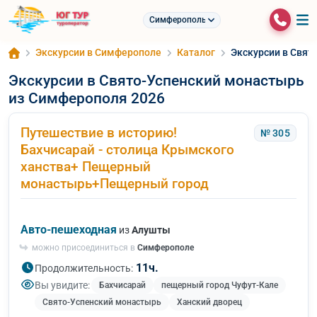
Симферополь
Экскурсии в Симферополе
Каталог
Экскурсии в Свят
Экскурсии в Свято-Успенский монастырь
из Симферополя 2026
Путешествие в историю!
№ 305
Бахчисарай - столица Крымского
ханства+ Пещерный
монастырь+Пещерный город
Авто-пешеходная
из
Алушты
можно присоединиться в
Симферополе
11ч.
Продолжительность:
Вы увидите:
Бахчисарай
пещерный город Чуфут-Кале
Свято-Успенский монастырь
Ханский дворец