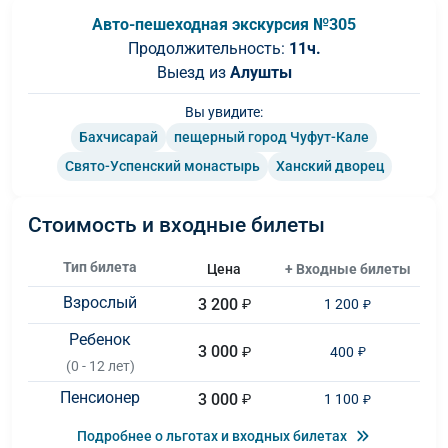
Авто-пешеходная экскурсия №305
Продолжительность:
11ч.
Выезд из
Алушты
Вы увидите:
Бахчисарай
пещерный город Чуфут-Кале
Свято-Успенский монастырь
Ханский дворец
Стоимость и входные билеты
Тип билета
Цена
+ Входные билеты
Взрослый
3 200
₽
1 200
₽
Ребенок
3 000
₽
400
₽
(0 - 12 лет)
Пенсионер
3 000
₽
1 100
₽
Подробнее о льготах и входных билетах