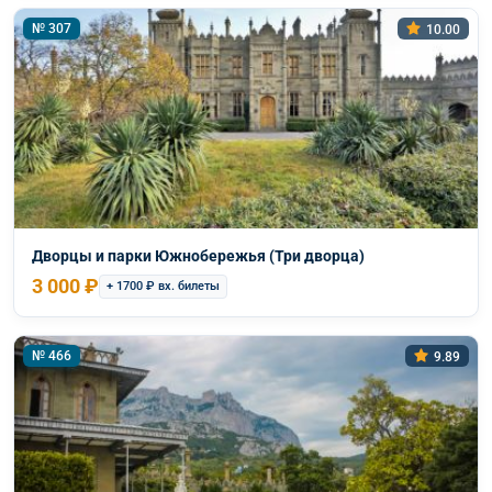
№ 307
10.00
Дворцы и парки Южнобережья (Три дворца)
3 000 ₽
+ 1700 ₽ вх. билеты
№ 466
9.89