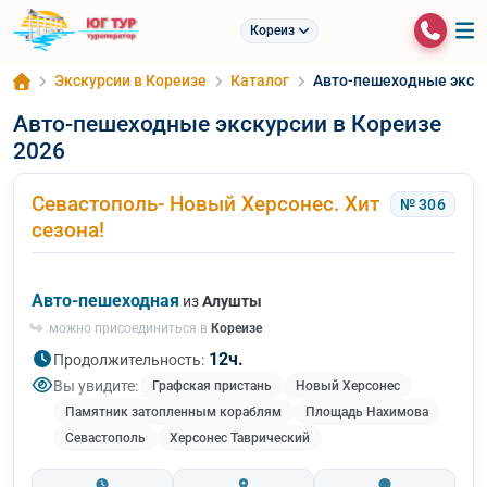
Кореиз
Экскурсии в Кореизе
Каталог
Авто-пешеходные экску
Авто-пешеходные экскурсии в Кореизе
2026
Севастополь- Новый Херсонес. Хит
№ 306
сезона!
Авто-пешеходная
из
Алушты
можно присоединиться в
Кореизе
12ч.
Продолжительность:
Вы увидите:
Графская пристань
Новый Херсонес
Памятник затопленным кораблям
Площадь Нахимова
Севастополь
Херсонес Таврический