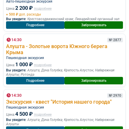
Авто-пешеходная экскурсия
2 200 ₽
Цена:
подробнее
+ 500 ₽
доп. расходы
Вы увидите:
Крестовоздвиженский храм
;
Ливадийский органный зал
Подробнее
Забронировать
14:30
№ 2877
Алушта - Золотые ворота Южного берега
Крыма
Пешеходная экскурcия
1 000 ₽
Цена:
подробнее
Вы увидите:
Алушта
;
Дача Голубка
;
Крепость Алустон
;
Набережная
Алушты
;
Ротонда
Подробнее
Забронировать
14:30
№ 2970
Экскурсия - квест "История нашего города"
Пешеходная экскурcия
4 500 ₽
Цена:
подробнее
Вы увидите:
Алушта
;
Дача Голубка
;
Крепость Алустон
;
Набережная
Алушты