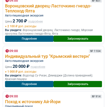
09:00
№ 401
Воронцовский дворец-Ласточкино гнездо-
Теплоход-Ялта
Авто-пешеходная экскурсия
2 700 ₽
Цена:
подробнее
+ 2 100 ₽
доп. расходы
Вы увидите:
Воронцовский дворец
;
Ласточкино гнездо
;
Морская
прогулка Ласточкино гнездо-Ялта
;
Ялта
Подробнее
Забронировать
09:00
№ 1104
Индивидуальный тур "Крымский вестерн"
Авто-пешеходная экскурсия
20 000 ₽
Цена:
подробнее
+ 1 000 ₽
доп. расходы
Вы увидите:
Водопад Су-Учхан
;
Демерджи (Долина приведений)
;
Красная пещера
Подробнее
Забронировать
09:00
№ 914
Поход к источнику Ай-Йори
Однодневный поход