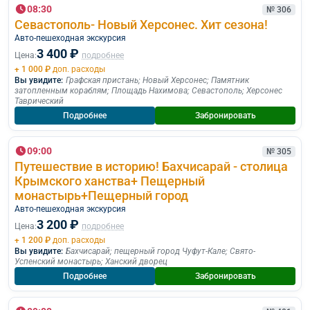
08:30
№ 306
Севастополь- Новый Херсонес. Хит сезона!
Авто-пешеходная экскурсия
3 400 ₽
Цена:
подробнее
+ 1 000 ₽
доп. расходы
Вы увидите:
Графская пристань
;
Новый Херсонес
;
Памятник
затопленным кораблям
;
Площадь Нахимова
;
Севастополь
;
Херсонес
Таврический
Подробнее
Забронировать
09:00
№ 305
Путешествие в историю! Бахчисарай - столица
Крымского ханства+ Пещерный
монастырь+Пещерный город
Авто-пешеходная экскурсия
3 200 ₽
Цена:
подробнее
+ 1 200 ₽
доп. расходы
Вы увидите:
Бахчисарай
;
пещерный город Чуфут-Кале
;
Свято-
Успенский монастырь
;
Ханский дворец
Подробнее
Забронировать