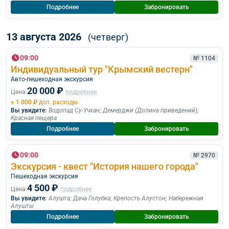
Подробнее
Забронировать
13 августа 2026
(четверг)
09:00
№ 1104
Индивидуальный тур "Крымский вестерн"
Авто-пешеходная экскурсия
20 000 ₽
Цена:
подробнее
+ 1 000 ₽
доп. расходы
Вы увидите:
Водопад Су-Учхан
;
Демерджи (Долина приведений)
;
Красная пещера
Подробнее
Забронировать
09:00
№ 2970
Экскурсия - квест "История нашего города"
Пешеходная экскурcия
4 500 ₽
Цена:
подробнее
Вы увидите:
Алушта
;
Дача Голубка
;
Крепость Алустон
;
Набережная
Алушты
Подробнее
Забронировать