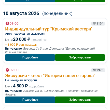
10 августа 2026
(понедельник)
09:00
№ 1104
Индивидуальный тур "Крымский вестерн"
Авто-пешеходная экскурсия
20 000 ₽
Цена:
подробнее
+ 1 000 ₽
доп. расходы
Вы увидите:
Водопад Су-Учхан
;
Демерджи (Долина приведений)
;
Красная пещера
Подробнее
Забронировать
09:00
№ 2970
Экскурсия - квест "История нашего города"
Пешеходная экскурcия
4 500 ₽
Цена:
подробнее
Вы увидите:
Алушта
;
Дача Голубка
;
Крепость Алустон
;
Набережная
Алушты
Подробнее
Забронировать