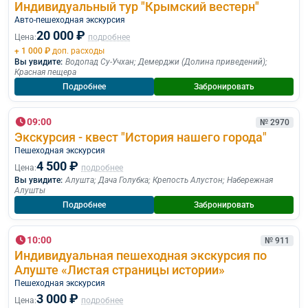
Индивидуальный тур "Крымский вестерн"
Авто-пешеходная экскурсия
20 000 ₽
Цена:
подробнее
+ 1 000 ₽
доп. расходы
Вы увидите:
Водопад Су-Учхан
;
Демерджи (Долина приведений)
;
Красная пещера
Подробнее
Забронировать
09:00
№ 2970
Экскурсия - квест "История нашего города"
Пешеходная экскурcия
4 500 ₽
Цена:
подробнее
Вы увидите:
Алушта
;
Дача Голубка
;
Крепость Алустон
;
Набережная
Алушты
Подробнее
Забронировать
10:00
№ 911
Индивидуальная пешеходная экскурсия по
Алуште «Листая страницы истории»
Пешеходная экскурcия
3 000 ₽
Цена:
подробнее