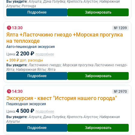
Вы увидите:
Алушта
;
Дача Голубка
;
Крепость Алустон
;
Набережная
Алушты
;
Ротонда
Подробнее
Забронировать
13:30
№ 1209
Ялта +Ласточкино гнездо +Морская прогулка
на теплоходе
Авто-пешеходная экскурсия
2 200 ₽
Цена:
подробнее
+ 200 ₽
доп. расходы
Вы увидите:
Ласточкино гнездо
;
Морская прогулка Ласточкино гнездо-
Ялта
;
Набережная Ялты
;
Ялта
Подробнее
Забронировать
14:30
№ 2970
Экскурсия - квест "История нашего города"
Пешеходная экскурcия
4 500 ₽
Цена:
подробнее
Вы увидите:
Алушта
;
Дача Голубка
;
Крепость Алустон
;
Набережная
Алушты
Подробнее
Забронировать