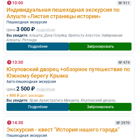
10:00
№ 911
Индивидуальная пешеходная экскурсия по
Алуште «Листая страницы истории»
Пешеходная экскурcия
3 000 ₽
Цена:
подробнее
Вы увидите:
Алушта
;
Дача Голубка
;
Крепость Алустон
;
Набережная
Алушты
;
Ротонда
Подробнее
Забронировать
13:30
№ 474
Юсуповский дворец +обзорное путешествие по
Южному берегу Крыма
Авто-пешеходная экскурсия
2 500 ₽
Цена:
подробнее
+ 800 ₽
доп. расходы
Вы увидите:
Храм Архистратига Михаила
;
Юсуповский дворец
Подробнее
Забронировать
14:30
№ 2970
Экскурсия - квест "История нашего города"
Пешеходная экскурcия