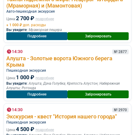
(Мраморная) и (Мамонтовая)
Авто-пешеходная экскурсия
2 700 ₽
Цена:
подробнее
+ 1 000 ₽
доп. расходы
Вы увидите:
Мраморная пещера
Подробнее
Забронировать
14:30
№ 2877
Алушта - Золотые ворота Южного берега
Крыма
Пешеходная экскурcия
1 000 ₽
Цена:
подробнее
Вы увидите:
Алушта
;
Дача Голубка
;
Крепость Алустон
;
Набережная
Алушты
;
Ротонда
Подробнее
Забронировать
14:30
№ 2970
Экскурсия - квест "История нашего города"
Пешеходная экскурcия
4 500 ₽
Цена:
подробнее