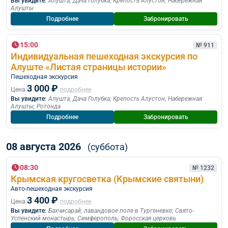
Вы увидите:
Алушта
;
Дача Голубка
;
Крепость Алустон
;
Набережная
Алушты
Подробнее
Забронировать
15:00
№ 911
Индивидуальная пешеходная экскурсия по
Алуште «Листая страницы истории»
Пешеходная экскурcия
3 000 ₽
Цена:
подробнее
Вы увидите:
Алушта
;
Дача Голубка
;
Крепость Алустон
;
Набережная
Алушты
;
Ротонда
Подробнее
Забронировать
08 августа 2026
(суббота)
08:30
№ 1232
Крымская кругосветка (Крымские святыни)
Авто-пешеходная экскурсия
3 400 ₽
Цена:
подробнее
Вы увидите:
Бахчисарай
;
лавандовое поле в Тургеневке
;
Свято-
Успенский монастырь
;
Симферополь
;
Форосская церковь