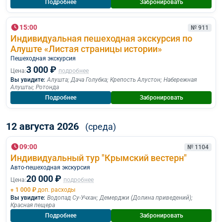
Подробнее
Забронировать
15:00
№ 911
Индивидуальная пешеходная экскурсия по
Алуште «Листая страницы истории»
Пешеходная экскурcия
3 000 ₽
Цена:
подробнее
Вы увидите:
Алушта
;
Дача Голубка
;
Крепость Алустон
;
Набережная
Алушты
;
Ротонда
Подробнее
Забронировать
12 августа 2026
(среда)
09:00
№ 1104
Индивидуальный тур "Крымский вестерн"
Авто-пешеходная экскурсия
20 000 ₽
Цена:
подробнее
+ 1 000 ₽
доп. расходы
Вы увидите:
Водопад Су-Учхан
;
Демерджи (Долина приведений)
;
Красная пещера
Подробнее
Забронировать