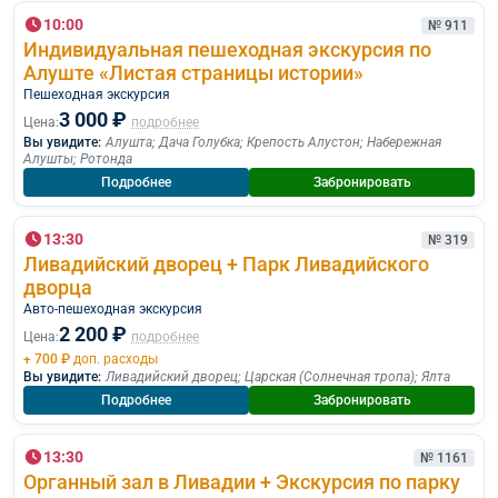
10:00
№ 911
Индивидуальная пешеходная экскурсия по
Алуште «Листая страницы истории»
Пешеходная экскурcия
3 000 ₽
Цена:
подробнее
Вы увидите:
Алушта
;
Дача Голубка
;
Крепость Алустон
;
Набережная
Алушты
;
Ротонда
Подробнее
Забронировать
13:30
№ 319
Ливадийский дворец + Парк Ливадийского
дворца
Авто-пешеходная экскурсия
2 200 ₽
Цена:
подробнее
+ 700 ₽
доп. расходы
Вы увидите:
Ливадийский дворец
;
Царская (Солнечная тропа)
;
Ялта
Подробнее
Забронировать
13:30
№ 1161
Органный зал в Ливадии + Экскурсия по парку