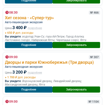
Подробнее
Забронировать
08:30
№ 466
Хит сезона - «Супер-тур»
Авто-пешеходная экскурсия
3 400 ₽
Цена:
подробнее
+ 650 ₽
доп. расходы
Вы увидите:
водопад Учан-Су
;
гора Ай-Петри
;
Город Алупка
;
Ласточкино гнездо
;
Набережная Ялты
;
Черепашье озеро
;
Ялта
Подробнее
Забронировать
09:00
№ 307
Дворцы и парки Южнобережья (Три дворца)
Авто-пешеходная экскурсия
3 200 ₽
Цена:
подробнее
+ 1 700 ₽
доп. расходы
Вы увидите:
Воронцовский дворец
;
Ливадийский дворец
;
Массандровский дворец
;
Ялта
Подробнее
Забронировать
09:00
№ 1104