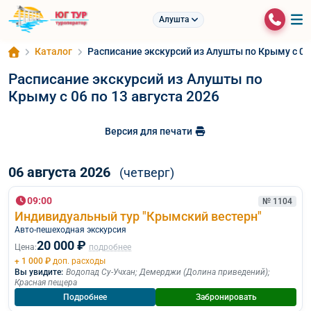
Алушта
Каталог
Расписание экскурсий из Алушты по Крыму c 06 
Расписание экскурсий из Алушты по
Крыму c 06 по 13 августа 2026
Версия для печати
06 августа 2026
(четверг)
09:00
№ 1104
Индивидуальный тур "Крымский вестерн"
Авто-пешеходная экскурсия
20 000 ₽
Цена:
подробнее
+ 1 000 ₽
доп. расходы
Вы увидите:
Водопад Су-Учхан
;
Демерджи (Долина приведений)
;
Красная пещера
Подробнее
Забронировать