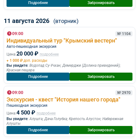
Подробнее
Забронировать
11 августа 2026
(вторник)
09:00
№ 1104
Индивидуальный тур "Крымский вестерн"
Авто-пешеходная экскурсия
20 000 ₽
Цена:
подробнее
+ 1 000 ₽
доп. расходы
Вы увидите:
Водопад Су-Учхан
;
Демерджи (Долина приведений)
;
Красная пещера
Подробнее
Забронировать
09:00
№ 2970
Экскурсия - квест "История нашего города"
Пешеходная экскурcия
4 500 ₽
Цена:
подробнее
Вы увидите:
Алушта
;
Дача Голубка
;
Крепость Алустон
;
Набережная
Алушты
Подробнее
Забронировать