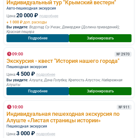
Индивидуальный тур "Крымский вестерн"
Авто-пешеходная экскурсия
20 000 ₽
Цена:
подробнее
+ 1 000 ₽
доп. расходы
Вы увидите:
Водопад Су-Учхан
;
Демерджи (Долина приведений)
;
Красная пещера
Подробнее
Забронировать
09:00
№ 2970
Экскурсия - квест "История нашего города"
Пешеходная экскурcия
4 500 ₽
Цена:
подробнее
Вы увидите:
Алушта
;
Дача Голубка
;
Крепость Алустон
;
Набережная
Алушты
Подробнее
Забронировать
10:00
№ 911
Индивидуальная пешеходная экскурсия по
Алуште «Листая страницы истории»
Пешеходная экскурcия
3 000 ₽
Цена:
подробнее