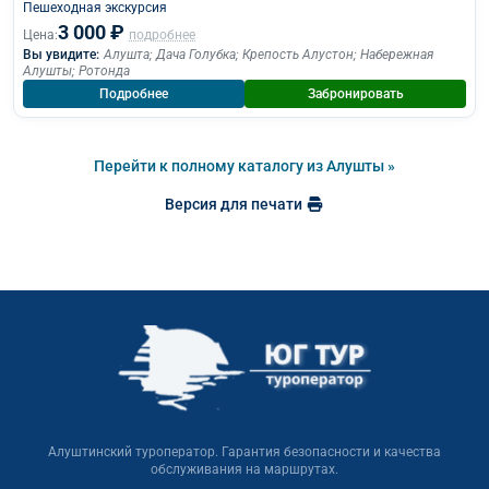
Пешеходная экскурcия
3 000 ₽
Цена:
подробнее
Вы увидите:
Алушта
;
Дача Голубка
;
Крепость Алустон
;
Набережная
Алушты
;
Ротонда
Подробнее
Забронировать
Перейти к полному каталогу из Алушты »
Версия для печати
Алуштинский туроператор. Гарантия безопасности и качества
обслуживания на маршрутах.