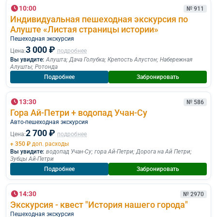
10:00
№ 911
Индивидуальная пешеходная экскурсия по
Алуште «Листая страницы истории»
Пешеходная экскурcия
3 000 ₽
Цена:
подробнее
Вы увидите:
Алушта
;
Дача Голубка
;
Крепость Алустон
;
Набережная
Алушты
;
Ротонда
Подробнее
Забронировать
13:30
№ 586
Гора Ай-Петри + водопад Учан-Су
Авто-пешеходная экскурсия
2 700 ₽
Цена:
подробнее
+ 350 ₽
доп. расходы
Вы увидите:
водопад Учан-Су
;
гора Ай-Петри
;
Дорога на Ай Петри
;
Зубцы Ай-Петри
Подробнее
Забронировать
14:30
№ 2970
Экскурсия - квест "История нашего города"
Пешеходная экскурcия