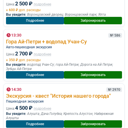
2 500 ₽
Цена:
подробнее
+ 600 ₽
доп. расходы
Вы увидите:
Воронцовский дворец
;
Воронцовский парк
;
Ялта
Подробнее
Забронировать
13:30
№ 586
Гора Ай-Петри + водопад Учан-Су
Авто-пешеходная экскурсия
2 700 ₽
Цена:
подробнее
+ 350 ₽
доп. расходы
Вы увидите:
водопад Учан-Су
;
гора Ай-Петри
;
Дорога на Ай Петри
;
Зубцы Ай-Петри
Подробнее
Забронировать
14:30
№ 2970
Экскурсия - квест "История нашего города"
Пешеходная экскурcия
4 500 ₽
Цена:
подробнее
Вы увидите:
Алушта
;
Дача Голубка
;
Крепость Алустон
;
Набережная
Алушты
Подробнее
Забронировать