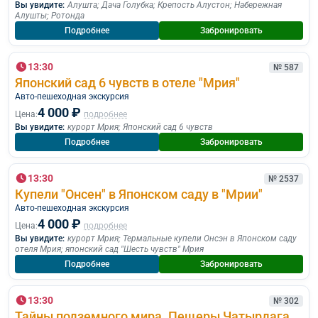
Вы увидите:
Алушта
;
Дача Голубка
;
Крепость Алустон
;
Набережная
Алушты
;
Ротонда
Подробнее
Забронировать
13:30
№ 587
Японский сад 6 чувств в отеле "Мрия"
Авто-пешеходная экскурсия
4 000 ₽
Цена:
подробнее
Вы увидите:
курорт Мрия
;
Японский сад 6 чувств
Подробнее
Забронировать
13:30
№ 2537
Купели "Онсен" в Японском саду в "Мрии"
Авто-пешеходная экскурсия
4 000 ₽
Цена:
подробнее
Вы увидите:
курорт Мрия
;
Термальные купели Онсэн в Японском саду
отеля Мрия
;
японский сад "Шесть чувств" Мрия
Подробнее
Забронировать
13:30
№ 302
Тайны подземного мира. Пещеры Чатырдага